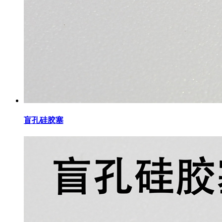
盲孔硅胶塞