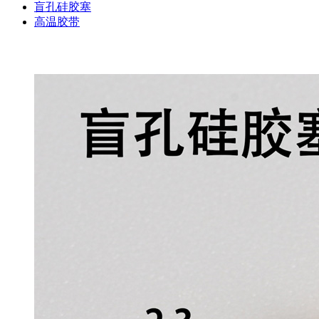
盲孔硅胶塞
高温胶带