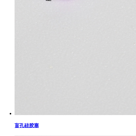
盲孔硅胶塞